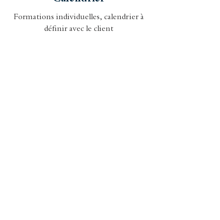
Formations individuelles, calendrier à
définir avec le client
Tarif
sur devis
Financements
éligible aux drois de la formation des
Travailleurs Non Salariés (sous
conditions) et aux fonds de formation
des salariés (plan de développement des
compétences)